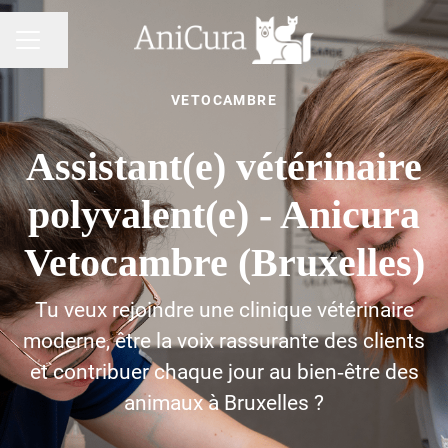
Pagina delen
CARRIÈREMENU
VETOCAMBRE
Assistant(e) vétérinaire
polyvalent(e) - Anicura
Vetocambre (Bruxelles)
Tu veux rejoindre une clinique vétérinaire
moderne, être la voix rassurante des clients
et contribuer chaque jour au bien‑être des
animaux à Bruxelles ?