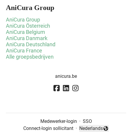
AniCura Group
AniCura Group
AniCura Österreich
AniCura Belgium
AniCura Danmark
AniCura Deutschland
AniCura France
Alle groepsbedrijven
anicura.be
Medewerker-login
·
SSO
Connect-login sollicitant
·
Nederlands
Taal wijzigen