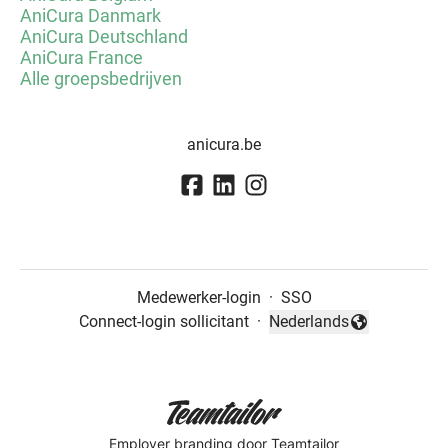
AniCura Danmark
AniCura Deutschland
AniCura France
Alle groepsbedrijven
anicura.be
Medewerker-login
·
SSO
Connect-login sollicitant
·
Nederlands
Taal wijzigen
Employer branding
door Teamtailor