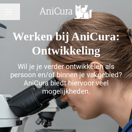
Pagina delen
CARRIÈREMENU
Werken bij AniCura:
Ontwikkeling
Wil je je verder ontwikkelen als
persoon en/of binnen je vakgebied?
AniCura biedt hiervoor veel
mogelijkheden.