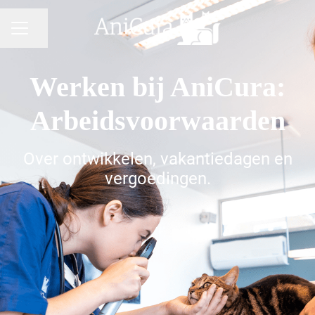
Pagina delen
CARRIÈREMENU
Werken bij AniCura:
Arbeidsvoorwaarden
Over ontwikkelen, vakantiedagen en
vergoedingen.