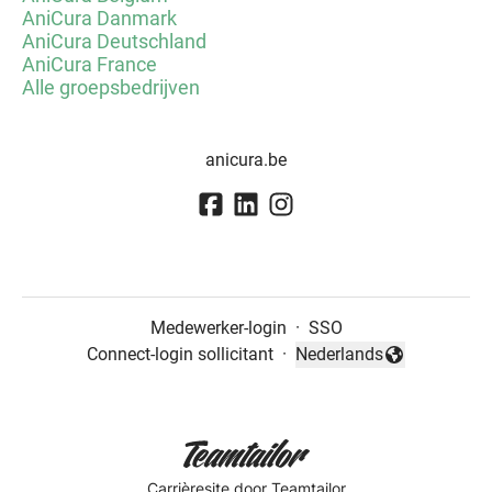
AniCura Danmark
AniCura Deutschland
AniCura France
Alle groepsbedrijven
anicura.be
Medewerker-login
·
SSO
Connect-login sollicitant
·
Nederlands
Taal wijzigen
Carrièresite
door Teamtailor