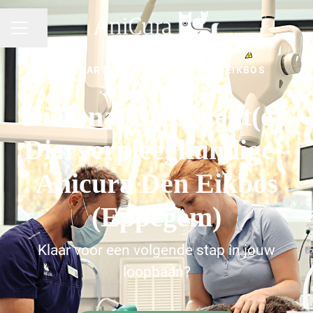
Pagina delen
CARRIÈREMENU
DIERENARTSASSISTENTIE
·
DEN EIKBOS
Dierenartsassistent(e)/
Dierverpleegkundige -
Anicura Den Eikbos
(Eppegem)
Klaar voor een volgende stap in jouw
loopbaan?