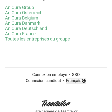
AniCura Group
AniCura Österreich
AniCura Belgium
AniCura Danmark
AniCura Deutschland
AniCura France
Toutes les entreprises du groupe
Connexion employé
·
SSO
Connexion candidat
·
Français
Changer la langue
Site carrière
de Teamtailor