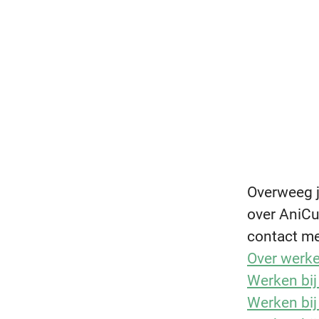
Overweeg j
over AniCu
contact m
Over werke
Werken bij
Werken bij