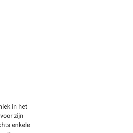
iek in het
voor zijn
chts enkele