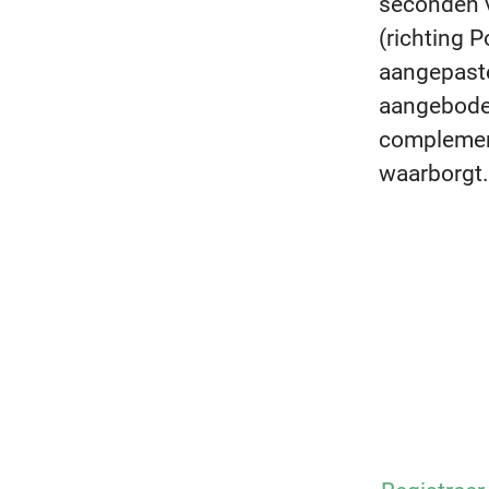
seconden v
(richting 
aangepaste
aangeboden
complement
waarborgt.