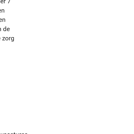
er 7
en
en
n de
e zorg