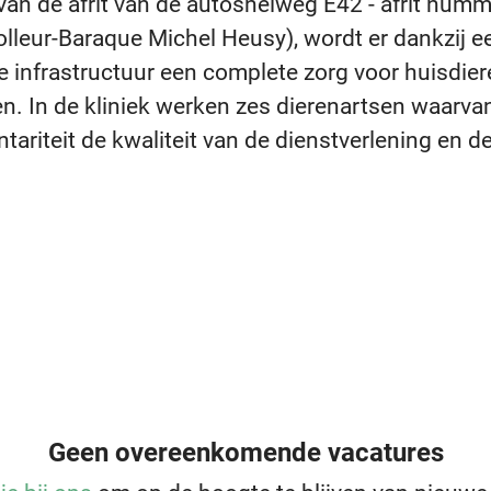
an de afrit van de autosnelweg E42 - afrit numm
Polleur-Baraque Michel Heusy), wordt er dankzij e
 infrastructuur een complete zorg voor huisdier
. In de kliniek werken zes dierenartsen waarva
ariteit de kwaliteit van de dienstverlening en d
Geen overeenkomende vacatures