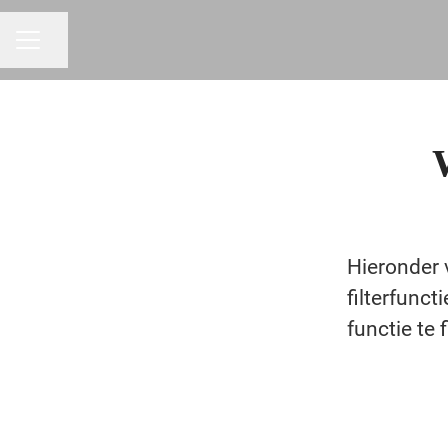
Pagina delen
CARRIÈREMENU
Hieronder 
filterfunct
functie te f