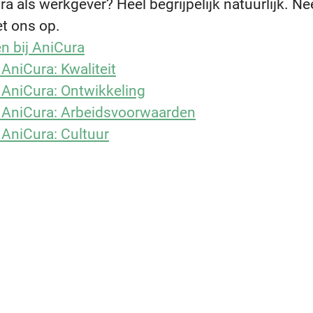
ra als werkgever? Heel begrijpelijk natuurlijk. N
et ons op.
n bij AniCura
 AniCura: Kwaliteit
 AniCura: Ontwikkeling
 AniCura: Arbeidsvoorwaarden
 AniCura: Cultuur