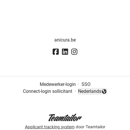
anicura.be
Medewerker-login
·
SSO
Connect-login sollicitant
·
Nederlands
Taal wijzigen
Applicant tracking system
door Teamtailor